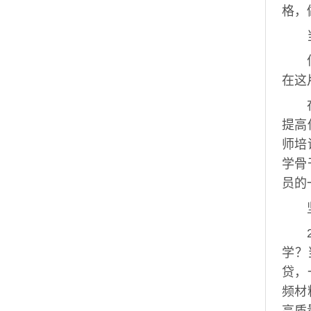
格，
在这
提高
师培
学骨
员的
学？
贷，
频材