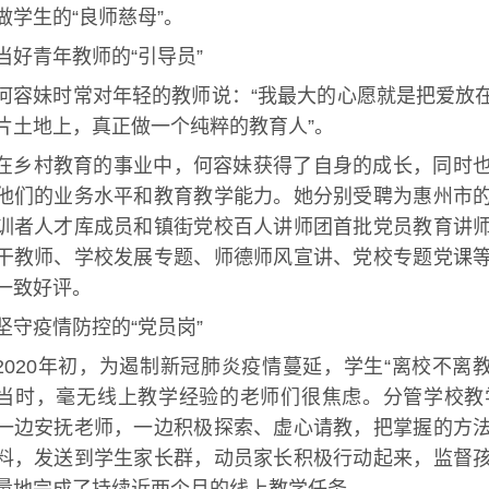
做学生的“良师慈母”。
当好青年教师的“引导员”
何容妹时常对年轻的教师说：“我最大的心愿就是把爱放
片土地上，真正做一个纯粹的教育人”。
在乡村教育的事业中，何容妹获得了自身的成长，同时
他们的业务水平和教育教学能力。她分别受聘为惠州市
训者人才库成员和镇街党校百人讲师团首批党员教育讲
干教师、学校发展专题、师德师风宣讲、党校专题党课
一致好评。
坚守疫情防控的“党员岗”
2020年初，为遏制新冠肺炎疫情蔓延，学生“离校不离
当时，毫无线上教学经验的老师们很焦虑。分管学校教
一边安抚老师，一边积极探索、虚心请教，把掌握的方
料，发送到学生家长群，动员家长积极行动起来，监督