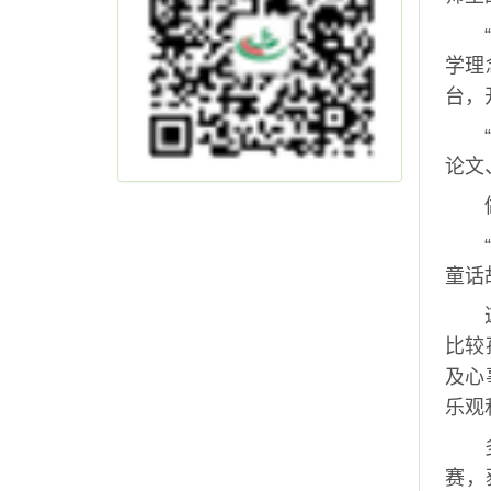
学理
台，
论文
童话
比较
及心
乐观
赛，