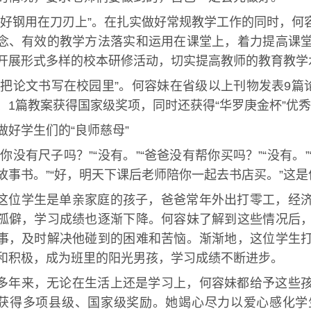
“好钢用在刀刃上”。在扎实做好常规教学工作的同时，
念、有效的教学方法落实和运用在课堂上，着力提高课
开展形式多样的校本研修活动，切实提高教师的教育教学
“把论文书写在校园里”。何容妹在省级以上刊物发表9篇
、1篇教案获得国家级奖项，同时还获得“华罗庚金杯”优
做好学生们的“良师慈母”
“你没有尺子吗？”“没有。”“爸爸没有帮你买吗？”“没有。
故事书。”“好，明天下课后老师陪你一起去书店买。”这
这位学生是单亲家庭的孩子，爸爸常年外出打零工，经
孤僻，学习成绩也逐渐下降。何容妹了解到这些情况后
事，及时解决他碰到的困难和苦恼。渐渐地，这位学生
和积极，成为班里的阳光男孩，学习成绩不断进步。
多年来，无论在生活上还是学习上，何容妹都给予这些
获得多项县级、国家级奖励。她竭心尽力以爱心感化学