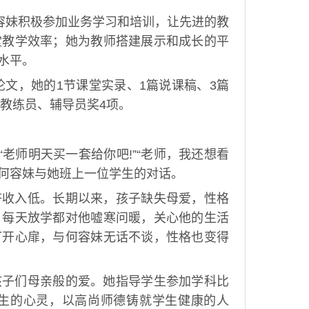
何容妹积极参加业务学习和培训，让先进的教
堂教学效率；她为教师搭建展示和成长的平
水平。
论文，她的1节课堂实录、1篇说课稿、3篇
秀教练员、辅导员奖4项。
”“老师明天买一套给你吧!”“老师，我还想看
是何容妹与她班上一位学生的对话。
济收入低。长期以来，孩子缺失母爱，性格
，每天放学都对他嘘寒问暖，关心他的生活
打开心扉，与何容妹无话不谈，性格也变得
孩子们母亲般的爱。她指导学生参加学科比
生的心灵，以高尚师德铸就学生健康的人