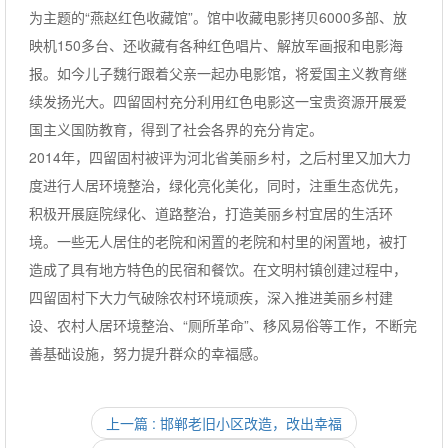
为主题的“燕赵红色收藏馆”。馆中收藏电影拷贝6000多部、放
映机150多台、还收藏有各种红色唱片、解放军画报和电影海
报。如今儿子魏行跟着父亲一起办电影馆，将爱国主义教育继
续发扬光大。四留固村充分利用红色电影这一宝贵资源开展爱
国主义国防教育，得到了社会各界的充分肯定。
2014年，四留固村被评为河北省美丽乡村，之后村里又加大力
度进行人居环境整治，绿化亮化美化，同时，注重生态优先，
积极开展庭院绿化、道路整治，打造美丽乡村宜居的生活环
境。一些无人居住的老院和闲置的老院和村里的闲置地，被打
造成了具有地方特色的民宿和餐饮。在文明村镇创建过程中，
四留固村下大力气破除农村环境顽疾，深入推进美丽乡村建
设、农村人居环境整治、“厕所革命”、移风易俗等工作，不断完
善基础设施，努力提升群众的幸福感。
上一篇 : 邯郸老旧小区改造，改出幸福